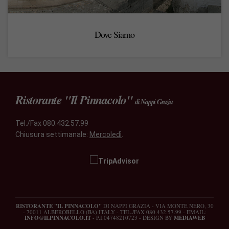
Dove Siamo
Ristorante "Il Pinnacolo"
di Nappi Grazia
Tel./Fax 080.432.57.99
Chiusura settimanale:
Mercoledì
.
RISTORANTE "IL PINNACOLO"
DI NAPPI GRAZIA - VIA MONTE NERO, 30
- 70011 ALBEROBELLO (BA) ITALY - TEL./FAX 080.432.57.99 - EMAIL:
INFO@ILPINNACOLO.IT
- P.I.04748210723 - DESIGN BY
MEDIAWEB